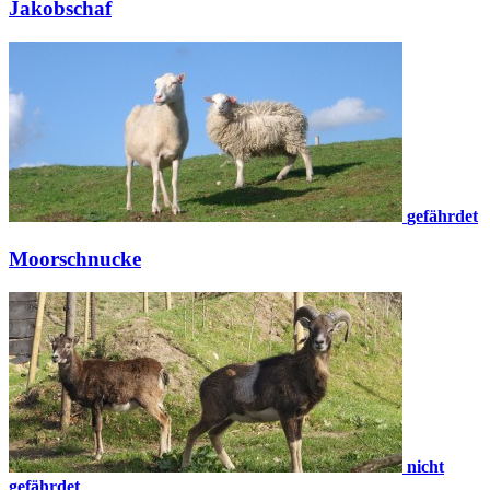
Jakobschaf
gefährdet
Moorschnucke
nicht
gefährdet