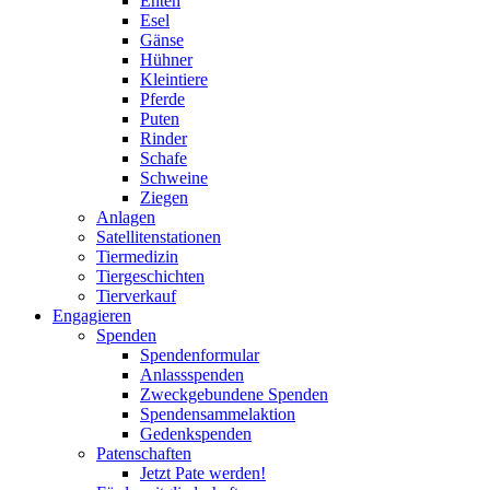
Enten
Esel
Gänse
Hühner
Kleintiere
Pferde
Puten
Rinder
Schafe
Schweine
Ziegen
Anlagen
Satellitenstationen
Tiermedizin
Tiergeschichten
Tierverkauf
Engagieren
Spenden
Spendenformular
Anlassspenden
Zweckgebundene Spenden
Spendensammelaktion
Gedenkspenden
Patenschaften
Jetzt Pate werden!