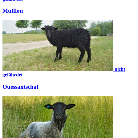
Mufflon
nicht
gefährdet
Ouessantschaf