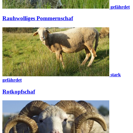
gefährdet
Rauhwolliges Pommernschaf
stark
gefährdet
Rotkopfschaf