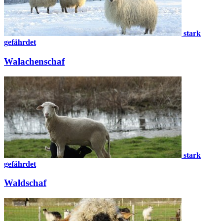
stark
gefährdet
Walachenschaf
stark
gefährdet
Waldschaf