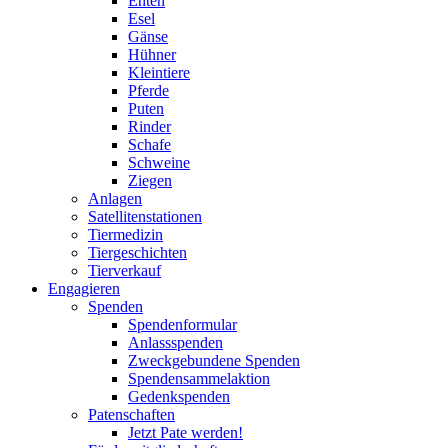
Enten
Esel
Gänse
Hühner
Kleintiere
Pferde
Puten
Rinder
Schafe
Schweine
Ziegen
Anlagen
Satellitenstationen
Tiermedizin
Tiergeschichten
Tierverkauf
Engagieren
Spenden
Spendenformular
Anlassspenden
Zweckgebundene Spenden
Spendensammelaktion
Gedenkspenden
Patenschaften
Jetzt Pate werden!