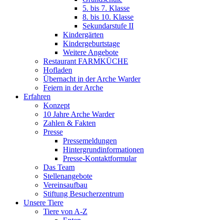
5. bis 7. Klasse
8. bis 10. Klasse
Sekundarstufe II
Kindergärten
Kindergeburtstage
Weitere Angebote
Restaurant FARMKÜCHE
Hofladen
Übernacht in der Arche Warder
Feiern in der Arche
Erfahren
Konzept
10 Jahre Arche Warder
Zahlen & Fakten
Presse
Pressemeldungen
Hintergrundinformationen
Presse-Kontaktformular
Das Team
Stellenangebote
Vereinsaufbau
Stiftung Besucherzentrum
Unsere Tiere
Tiere von A-Z