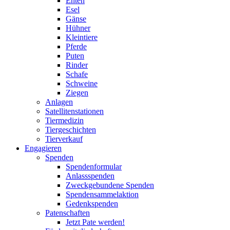
Enten
Esel
Gänse
Hühner
Kleintiere
Pferde
Puten
Rinder
Schafe
Schweine
Ziegen
Anlagen
Satellitenstationen
Tiermedizin
Tiergeschichten
Tierverkauf
Engagieren
Spenden
Spendenformular
Anlassspenden
Zweckgebundene Spenden
Spendensammelaktion
Gedenkspenden
Patenschaften
Jetzt Pate werden!