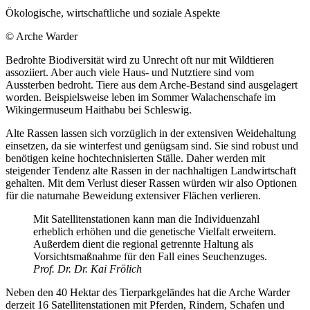
Ökologische, wirtschaftliche und soziale Aspekte
© Arche Warder
Bedrohte Biodiversität wird zu Unrecht oft nur mit Wildtieren
assoziiert. Aber auch viele Haus- und Nutztiere sind vom
Aussterben bedroht. Tiere aus dem Arche-Bestand sind ausgelagert
worden. Beispielsweise leben im Sommer Walachenschafe im
Wikingermuseum Haithabu bei Schleswig.
Alte Rassen lassen sich vorzüglich in der extensiven Weidehaltung
einsetzen, da sie winterfest und genügsam sind. Sie sind robust und
benötigen keine hochtechnisierten Ställe. Daher werden mit
steigender Tendenz alte Rassen in der nachhaltigen Landwirtschaft
gehalten. Mit dem Verlust dieser Rassen würden wir also Optionen
für die naturnahe Beweidung extensiver Flächen verlieren.
Mit Satellitenstationen kann man die Individuenzahl
erheblich erhöhen und die genetische Vielfalt erweitern.
Außerdem dient die regional getrennte Haltung als
Vorsichtsmaßnahme für den Fall eines Seuchenzuges.
Prof. Dr. Dr. Kai Frölich
Neben den 40 Hektar des Tierparkgeländes hat die Arche Warder
derzeit 16 Satellitenstationen mit Pferden, Rindern, Schafen und