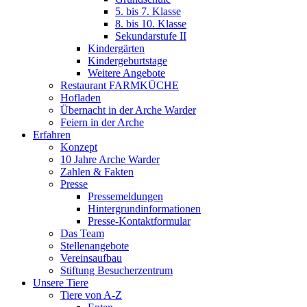
5. bis 7. Klasse
8. bis 10. Klasse
Sekundarstufe II
Kindergärten
Kindergeburtstage
Weitere Angebote
Restaurant FARMKÜCHE
Hofladen
Übernacht in der Arche Warder
Feiern in der Arche
Erfahren
Konzept
10 Jahre Arche Warder
Zahlen & Fakten
Presse
Pressemeldungen
Hintergrundinformationen
Presse-Kontaktformular
Das Team
Stellenangebote
Vereinsaufbau
Stiftung Besucherzentrum
Unsere Tiere
Tiere von A-Z