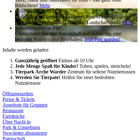
Bildschirm!
Mehr
Mehr als ein Tierpark...
... nachhaltiges landwirtschaftliches Projekt zur Vielfalt der
Nutztiere in Deutschlands Tier- und Landschaftspark!
Mehr
Schwimmschwein-Fan?
Übernehmen Sie eine Patenschaft und helfen Sie, eine
bedrohte Nutztierrasse zu erhalten.
Jetzt Pate werden!
Inhalte werden geladen
Ganzjährig geöffnet
Einlass ab 10 Uhr
Jede Menge Spaß für Kinder!
Toben, spielen, streicheln!
Tierpark Arche Warder
Zentrum für seltene Nutztierrassen
Werden Sie Tierpate!
Helfen Sie einer bedrohten
Nutztierrasse
Öffnungszeiten,
Preise & Tickets
Angebote für Gruppen
Restaurant
Farmküche
Über Nacht in
Park & Umgebung
Newsletter abonnieren
Patenschaft