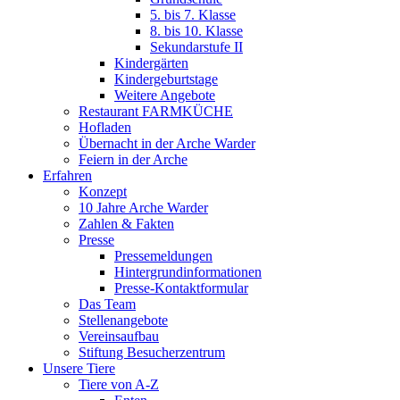
5. bis 7. Klasse
8. bis 10. Klasse
Sekundarstufe II
Kindergärten
Kindergeburtstage
Weitere Angebote
Restaurant FARMKÜCHE
Hofladen
Übernacht in der Arche Warder
Feiern in der Arche
Erfahren
Konzept
10 Jahre Arche Warder
Zahlen & Fakten
Presse
Pressemeldungen
Hintergrundinformationen
Presse-Kontaktformular
Das Team
Stellenangebote
Vereinsaufbau
Stiftung Besucherzentrum
Unsere Tiere
Tiere von A-Z