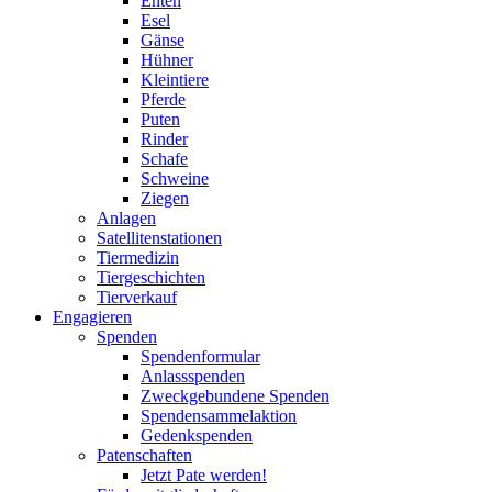
Enten
Esel
Gänse
Hühner
Kleintiere
Pferde
Puten
Rinder
Schafe
Schweine
Ziegen
Anlagen
Satellitenstationen
Tiermedizin
Tiergeschichten
Tierverkauf
Engagieren
Spenden
Spendenformular
Anlassspenden
Zweckgebundene Spenden
Spendensammelaktion
Gedenkspenden
Patenschaften
Jetzt Pate werden!