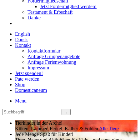
Fördermitgliedschaft
Jetzt Fördermitglied werden!
Testament & Erbschaft
Danke
English
Dansk
Kontakt
Kontaktformular
Anfrage Gruppenangebote
Anfrage Ferienwohnung
Impressum
Jetzt spenden!
Pate werden
Shop
Domestica
neum
Menu
Tierkinder in der Arche!
Küken, Lämmer, Ferkel, Kälber & Fohlen
Alle Tiere
Jede Menge Spaß für Kinder!
Tiere, Natur und Aktivitäten für Kids – mal ganz ohne