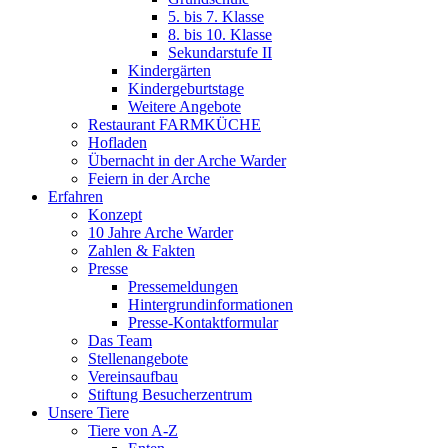
5. bis 7. Klasse
8. bis 10. Klasse
Sekundarstufe II
Kindergärten
Kindergeburtstage
Weitere Angebote
Restaurant FARMKÜCHE
Hofladen
Übernacht in der Arche Warder
Feiern in der Arche
Erfahren
Konzept
10 Jahre Arche Warder
Zahlen & Fakten
Presse
Pressemeldungen
Hintergrundinformationen
Presse-Kontaktformular
Das Team
Stellenangebote
Vereinsaufbau
Stiftung Besucherzentrum
Unsere Tiere
Tiere von A-Z