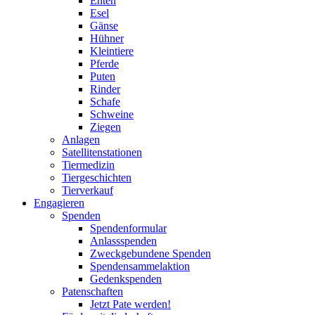
Enten
Esel
Gänse
Hühner
Kleintiere
Pferde
Puten
Rinder
Schafe
Schweine
Ziegen
Anlagen
Satellitenstationen
Tiermedizin
Tiergeschichten
Tierverkauf
Engagieren
Spenden
Spendenformular
Anlassspenden
Zweckgebundene Spenden
Spendensammelaktion
Gedenkspenden
Patenschaften
Jetzt Pate werden!