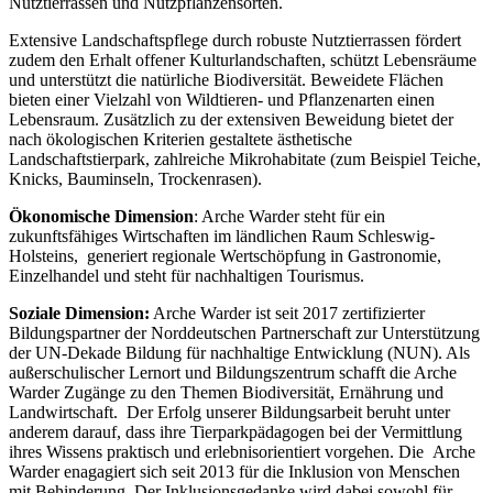
Nutztierrassen und Nutzpflanzensorten.
Extensive Landschaftspflege durch robuste Nutztierrassen fördert
zudem den Erhalt offener Kulturlandschaften, schützt Lebensräume
und unterstützt die natürliche Biodiversität. Beweidete Flächen
bieten einer Vielzahl von Wildtieren- und Pflanzenarten einen
Lebensraum. Zusätzlich zu der extensiven Beweidung bietet der
nach ökologischen Kriterien gestaltete ästhetische
Landschaftstierpark, zahlreiche Mikrohabitate (zum Beispiel Teiche,
Knicks, Bauminseln, Trockenrasen).
Ökonomische Dimension
: Arche Warder steht für ein
zukunftsfähiges Wirtschaften im ländlichen Raum Schleswig-
Holsteins, generiert regionale Wertschöpfung in Gastronomie,
Einzelhandel und steht für nachhaltigen Tourismus.
Soziale Dimension:
Arche Warder ist seit 2017 zertifizierter
Bildungspartner der Norddeutschen Partnerschaft zur Unterstützung
der UN-Dekade Bildung für nachhaltige Entwicklung (NUN). Als
außerschulischer Lernort und Bildungszentrum schafft die Arche
Warder Zugänge zu den Themen Biodiversität, Ernährung und
Landwirtschaft. Der Erfolg unserer Bildungsarbeit beruht unter
anderem darauf, dass ihre Tierparkpädagogen bei der Vermittlung
ihres Wissens praktisch und erlebnisorientiert vorgehen. Die Arche
Warder enagagiert sich seit 2013 für die Inklusion von Menschen
mit Behinderung. Der Inklusionsgedanke wird dabei sowohl für