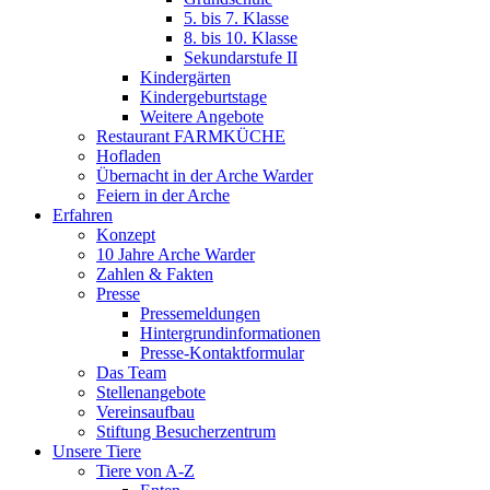
5. bis 7. Klasse
8. bis 10. Klasse
Sekundarstufe II
Kindergärten
Kindergeburtstage
Weitere Angebote
Restaurant FARMKÜCHE
Hofladen
Übernacht in der Arche Warder
Feiern in der Arche
Erfahren
Konzept
10 Jahre Arche Warder
Zahlen & Fakten
Presse
Pressemeldungen
Hintergrundinformationen
Presse-Kontaktformular
Das Team
Stellenangebote
Vereinsaufbau
Stiftung Besucherzentrum
Unsere Tiere
Tiere von A-Z