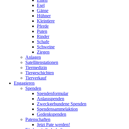
Enten
Esel
Gänse
Hühner
Kleintiere
Pferde
Puten
Rinder
Schafe
Schweine
Ziegen
Anlagen
Satellitenstationen
Tiermedizin
Tiergeschichten
Tierverkauf
Engagieren
Spenden
Spendenformular
Anlassspenden
Zweckgebundene Spenden
Spendensammelaktion
Gedenkspenden
Patenschaften
Jetzt Pate werden!