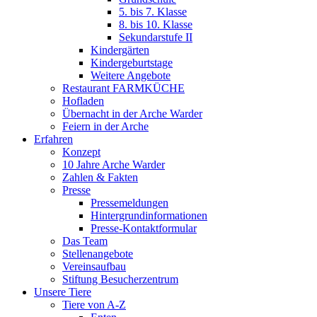
5. bis 7. Klasse
8. bis 10. Klasse
Sekundarstufe II
Kindergärten
Kindergeburtstage
Weitere Angebote
Restaurant FARMKÜCHE
Hofladen
Übernacht in der Arche Warder
Feiern in der Arche
Erfahren
Konzept
10 Jahre Arche Warder
Zahlen & Fakten
Presse
Pressemeldungen
Hintergrundinformationen
Presse-Kontaktformular
Das Team
Stellenangebote
Vereinsaufbau
Stiftung Besucherzentrum
Unsere Tiere
Tiere von A-Z