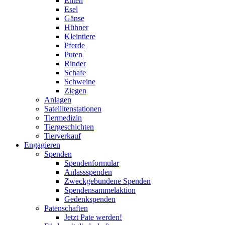
Enten
Esel
Gänse
Hühner
Kleintiere
Pferde
Puten
Rinder
Schafe
Schweine
Ziegen
Anlagen
Satellitenstationen
Tiermedizin
Tiergeschichten
Tierverkauf
Engagieren
Spenden
Spendenformular
Anlassspenden
Zweckgebundene Spenden
Spendensammelaktion
Gedenkspenden
Patenschaften
Jetzt Pate werden!