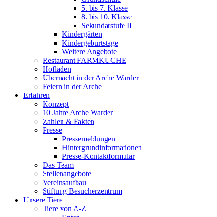
5. bis 7. Klasse
8. bis 10. Klasse
Sekundarstufe II
Kindergärten
Kindergeburtstage
Weitere Angebote
Restaurant FARMKÜCHE
Hofladen
Übernacht in der Arche Warder
Feiern in der Arche
Erfahren
Konzept
10 Jahre Arche Warder
Zahlen & Fakten
Presse
Pressemeldungen
Hintergrundinformationen
Presse-Kontaktformular
Das Team
Stellenangebote
Vereinsaufbau
Stiftung Besucherzentrum
Unsere Tiere
Tiere von A-Z