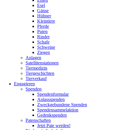
Enten
Esel
Gänse
Hühner
Kleintiere
Pferde
Puten
Rinder
Schafe
Schweine
Ziegen
Anlagen
Satellitenstationen
Tiermedizin
Tiergeschichten
Tierverkauf
Engagieren
Spenden
Spendenformular
Anlassspenden
Zweckgebundene Spenden
Spendensammelaktion
Gedenkspenden
Patenschaften
Jetzt Pate werden!