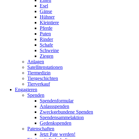
Enten
Esel
Gänse
Hühner
Kleintiere
Pferde
Puten
Rinder
Schafe
Schweine
Ziegen
Anlagen
Satellitenstationen
Tiermedizin
Tiergeschichten
Tierverkauf
Engagieren
Spenden
Spendenformular
Anlassspenden
Zweckgebundene Spenden
Spendensammelaktion
Gedenkspenden
Patenschaften
Jetzt Pate werden!