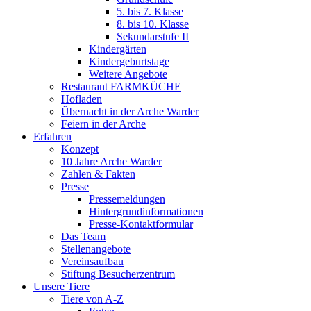
5. bis 7. Klasse
8. bis 10. Klasse
Sekundarstufe II
Kindergärten
Kindergeburtstage
Weitere Angebote
Restaurant FARMKÜCHE
Hofladen
Übernacht in der Arche Warder
Feiern in der Arche
Erfahren
Konzept
10 Jahre Arche Warder
Zahlen & Fakten
Presse
Pressemeldungen
Hintergrundinformationen
Presse-Kontaktformular
Das Team
Stellenangebote
Vereinsaufbau
Stiftung Besucherzentrum
Unsere Tiere
Tiere von A-Z