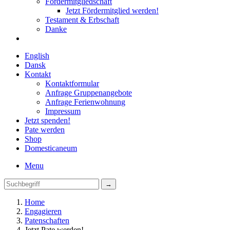
Fördermitgliedschaft
Jetzt Fördermitglied werden!
Testament & Erbschaft
Danke
English
Dansk
Kontakt
Kontaktformular
Anfrage Gruppenangebote
Anfrage Ferienwohnung
Impressum
Jetzt spenden!
Pate werden
Shop
Domestica
neum
Menu
Home
Engagieren
Patenschaften
Jetzt Pate werden!