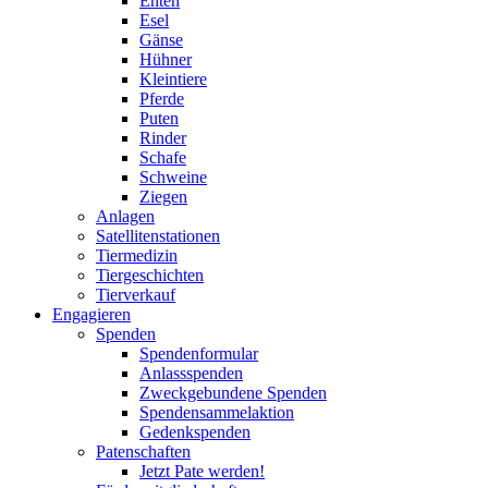
Enten
Esel
Gänse
Hühner
Kleintiere
Pferde
Puten
Rinder
Schafe
Schweine
Ziegen
Anlagen
Satellitenstationen
Tiermedizin
Tiergeschichten
Tierverkauf
Engagieren
Spenden
Spendenformular
Anlassspenden
Zweckgebundene Spenden
Spendensammelaktion
Gedenkspenden
Patenschaften
Jetzt Pate werden!