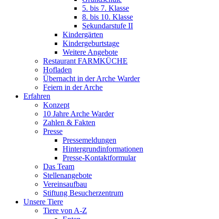
5. bis 7. Klasse
8. bis 10. Klasse
Sekundarstufe II
Kindergärten
Kindergeburtstage
Weitere Angebote
Restaurant FARMKÜCHE
Hofladen
Übernacht in der Arche Warder
Feiern in der Arche
Erfahren
Konzept
10 Jahre Arche Warder
Zahlen & Fakten
Presse
Pressemeldungen
Hintergrundinformationen
Presse-Kontaktformular
Das Team
Stellenangebote
Vereinsaufbau
Stiftung Besucherzentrum
Unsere Tiere
Tiere von A-Z