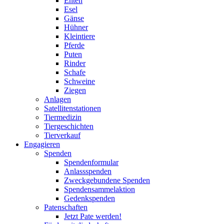
Enten
Esel
Gänse
Hühner
Kleintiere
Pferde
Puten
Rinder
Schafe
Schweine
Ziegen
Anlagen
Satellitenstationen
Tiermedizin
Tiergeschichten
Tierverkauf
Engagieren
Spenden
Spendenformular
Anlassspenden
Zweckgebundene Spenden
Spendensammelaktion
Gedenkspenden
Patenschaften
Jetzt Pate werden!