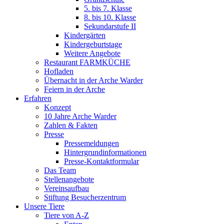
5. bis 7. Klasse
8. bis 10. Klasse
Sekundarstufe II
Kindergärten
Kindergeburtstage
Weitere Angebote
Restaurant FARMKÜCHE
Hofladen
Übernacht in der Arche Warder
Feiern in der Arche
Erfahren
Konzept
10 Jahre Arche Warder
Zahlen & Fakten
Presse
Pressemeldungen
Hintergrundinformationen
Presse-Kontaktformular
Das Team
Stellenangebote
Vereinsaufbau
Stiftung Besucherzentrum
Unsere Tiere
Tiere von A-Z