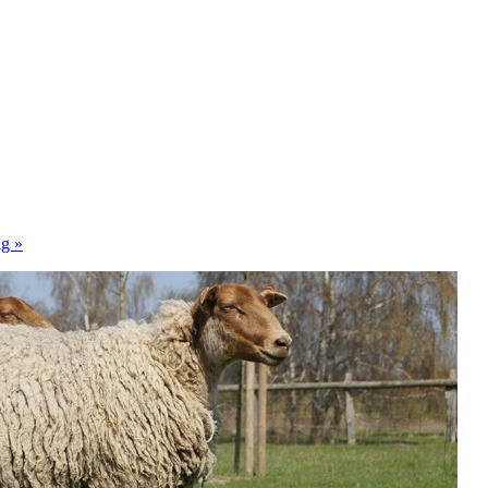
ung
»