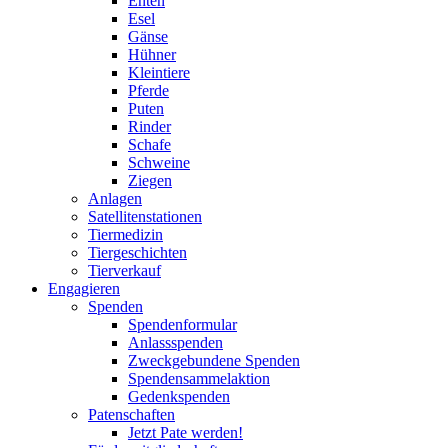
Enten
Esel
Gänse
Hühner
Kleintiere
Pferde
Puten
Rinder
Schafe
Schweine
Ziegen
Anlagen
Satellitenstationen
Tiermedizin
Tiergeschichten
Tierverkauf
Engagieren
Spenden
Spendenformular
Anlassspenden
Zweckgebundene Spenden
Spendensammelaktion
Gedenkspenden
Patenschaften
Jetzt Pate werden!