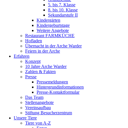
5. bis 7. Klasse
8. bis 10. Klasse
Sekundarstufe II
Kindergärten
Kindergeburtstage
Weitere Angebote
Restaurant FARMKÜCHE
Hofladen
Übernacht in der Arche Warder
Feiern in der Arche
Erfahren
Konzept
10 Jahre Arche Warder
Zahlen & Fakten
Presse
Pressemeldungen
Hintergrundinformationen
Presse-Kontaktformular
Das Team
Stellenangebote
Vereinsaufbau
Stiftung Besucherzentrum
Unsere Tiere
Tiere von A-Z