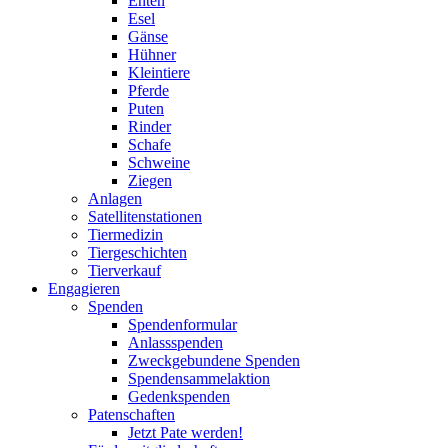
Enten
Esel
Gänse
Hühner
Kleintiere
Pferde
Puten
Rinder
Schafe
Schweine
Ziegen
Anlagen
Satellitenstationen
Tiermedizin
Tiergeschichten
Tierverkauf
Engagieren
Spenden
Spendenformular
Anlassspenden
Zweckgebundene Spenden
Spendensammelaktion
Gedenkspenden
Patenschaften
Jetzt Pate werden!