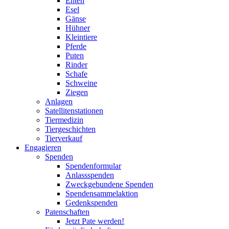
Enten
Esel
Gänse
Hühner
Kleintiere
Pferde
Puten
Rinder
Schafe
Schweine
Ziegen
Anlagen
Satellitenstationen
Tiermedizin
Tiergeschichten
Tierverkauf
Engagieren
Spenden
Spendenformular
Anlassspenden
Zweckgebundene Spenden
Spendensammelaktion
Gedenkspenden
Patenschaften
Jetzt Pate werden!