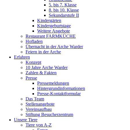
5. bis 7. Klasse
8. bis 10. Klasse
Sekundarstufe II
Kindergärten
Kindergeburtstage
Weitere Angebote
Restaurant FARMKÜCHE
Hofladen
Übernacht in der Arche Warder
Feiern in der Arche
Erfahren
Konzept
10 Jahre Arche Warder
Zahlen & Fakten
Presse
Pressemeldungen
Hintergrundinformationen
Presse-Kontaktformular
Das Team
Stellenangebote
Vereinsaufbau
Stiftung Besucherzentrum
Unsere Tiere
Tiere von A-Z