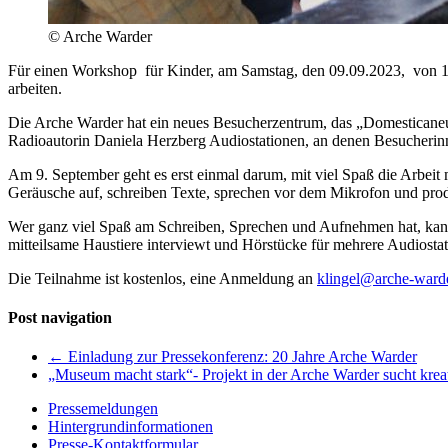
© Arche Warder
Für einen Workshop für Kinder, am Samstag, den 09.09.2023, von 1
arbeiten.
Die Arche Warder hat ein neues Besucherzentrum, das „Domesticaneum
Radioautorin Daniela Herzberg Audiostationen, an denen Besucher
Am 9. September geht es erst einmal darum, mit viel Spaß die Arbei
Geräusche auf, schreiben Texte, sprechen vor dem Mikrofon und prod
Wer ganz viel Spaß am Schreiben, Sprechen und Aufnehmen hat, kan
mitteilsame Haustiere interviewt und Hörstücke für mehrere Audiostat
Die Teilnahme ist kostenlos, eine Anmeldung an
klingel@arche-ward
Post navigation
←
Einladung zur Pressekonferenz: 20 Jahre Arche Warder
„Museum macht stark“- Projekt in der Arche Warder sucht kre
Pressemeldungen
Hintergrundinformationen
Presse-Kontaktformular