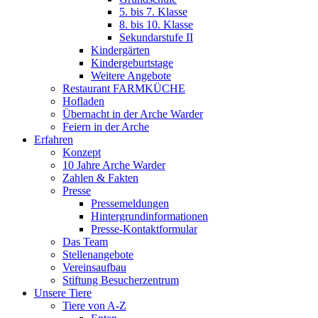
5. bis 7. Klasse
8. bis 10. Klasse
Sekundarstufe II
Kindergärten
Kindergeburtstage
Weitere Angebote
Restaurant FARMKÜCHE
Hofladen
Übernacht in der Arche Warder
Feiern in der Arche
Erfahren
Konzept
10 Jahre Arche Warder
Zahlen & Fakten
Presse
Pressemeldungen
Hintergrundinformationen
Presse-Kontaktformular
Das Team
Stellenangebote
Vereinsaufbau
Stiftung Besucherzentrum
Unsere Tiere
Tiere von A-Z