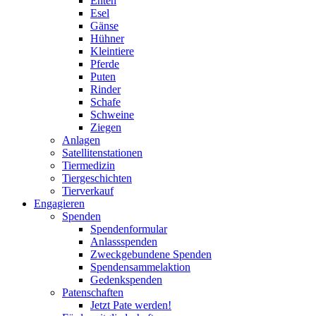
Enten
Esel
Gänse
Hühner
Kleintiere
Pferde
Puten
Rinder
Schafe
Schweine
Ziegen
Anlagen
Satellitenstationen
Tiermedizin
Tiergeschichten
Tierverkauf
Engagieren
Spenden
Spendenformular
Anlassspenden
Zweckgebundene Spenden
Spendensammelaktion
Gedenkspenden
Patenschaften
Jetzt Pate werden!