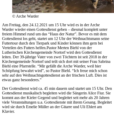
© Arche Warder
Am Freitag, den 24.12.2021 um 15 Uhr wird es in der Arche
Warder wieder einen Gottesdienst geben – diesmal komplett unter
freiem Himmel rund um das “Haus der Natur”. Bevor es mit dem
Gottesdienst los geht, startet um 12 Uhr der Weihnachtsmann seine
Futtertour durch den Tierpark und Kinder können ihm gern bei
Verteilen des Futters helfen.
Pastor Merten Biehl von der
Lutherischen Kirchengemeinde Nortorf wird den Gottesdienst
leiten. Der 39-jährige Vater von zwei Töchtern ist seit 2018 in der
Kirchengemeinde Nortorf und teilt sich dort mit seiner Frau Sabrina
Biehl eine Pfarrstelle. “Mir gefällt die Arche Warder, weil hier
Schöpfung bewahrt wird”, so Pastor Biehl. “Ich freue mich schon
sehr auf den Weihnachtsgottesdienst an der frischen Luft. Dies ist
etwas ganz besonderes.”
Der Gottesdienst wird ca. 45 min dauern und startet um 15 Uhr. Den
Gottesdienst musikalisch begleiten wird die Sängerin Alice Fiur. Sie
kommt aus der Kieler Gegend und begleitet seit mehr als 20 Jahren
viele Veranstaltungen u.a. Gottesdienste mit ihrem Gesang. Begleitet
wird sie durch Emelie Müller an der Gitarre und Uli Ehlert am
Klavier.