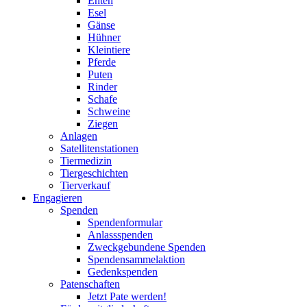
Enten
Esel
Gänse
Hühner
Kleintiere
Pferde
Puten
Rinder
Schafe
Schweine
Ziegen
Anlagen
Satellitenstationen
Tiermedizin
Tiergeschichten
Tierverkauf
Engagieren
Spenden
Spendenformular
Anlassspenden
Zweckgebundene Spenden
Spendensammelaktion
Gedenkspenden
Patenschaften
Jetzt Pate werden!