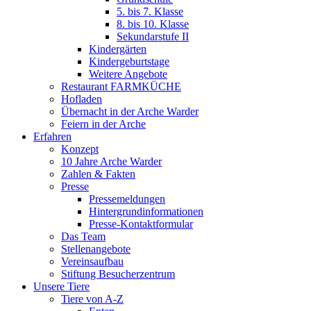
5. bis 7. Klasse
8. bis 10. Klasse
Sekundarstufe II
Kindergärten
Kindergeburtstage
Weitere Angebote
Restaurant FARMKÜCHE
Hofladen
Übernacht in der Arche Warder
Feiern in der Arche
Erfahren
Konzept
10 Jahre Arche Warder
Zahlen & Fakten
Presse
Pressemeldungen
Hintergrundinformationen
Presse-Kontaktformular
Das Team
Stellenangebote
Vereinsaufbau
Stiftung Besucherzentrum
Unsere Tiere
Tiere von A-Z