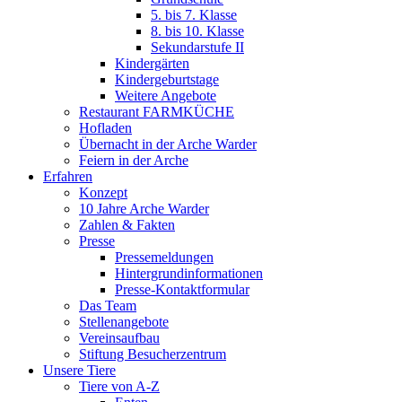
5. bis 7. Klasse
8. bis 10. Klasse
Sekundarstufe II
Kindergärten
Kindergeburtstage
Weitere Angebote
Restaurant FARMKÜCHE
Hofladen
Übernacht in der Arche Warder
Feiern in der Arche
Erfahren
Konzept
10 Jahre Arche Warder
Zahlen & Fakten
Presse
Pressemeldungen
Hintergrundinformationen
Presse-Kontaktformular
Das Team
Stellenangebote
Vereinsaufbau
Stiftung Besucherzentrum
Unsere Tiere
Tiere von A-Z