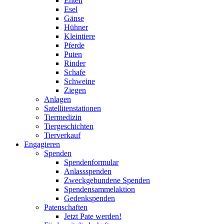
Enten
Esel
Gänse
Hühner
Kleintiere
Pferde
Puten
Rinder
Schafe
Schweine
Ziegen
Anlagen
Satellitenstationen
Tiermedizin
Tiergeschichten
Tierverkauf
Engagieren
Spenden
Spendenformular
Anlassspenden
Zweckgebundene Spenden
Spendensammelaktion
Gedenkspenden
Patenschaften
Jetzt Pate werden!