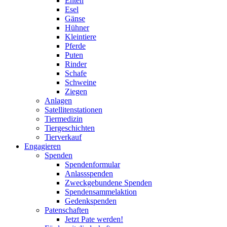
Enten
Esel
Gänse
Hühner
Kleintiere
Pferde
Puten
Rinder
Schafe
Schweine
Ziegen
Anlagen
Satellitenstationen
Tiermedizin
Tiergeschichten
Tierverkauf
Engagieren
Spenden
Spendenformular
Anlassspenden
Zweckgebundene Spenden
Spendensammelaktion
Gedenkspenden
Patenschaften
Jetzt Pate werden!