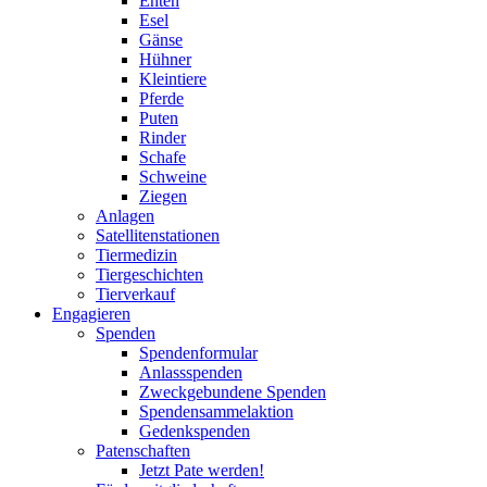
Enten
Esel
Gänse
Hühner
Kleintiere
Pferde
Puten
Rinder
Schafe
Schweine
Ziegen
Anlagen
Satellitenstationen
Tiermedizin
Tiergeschichten
Tierverkauf
Engagieren
Spenden
Spendenformular
Anlassspenden
Zweckgebundene Spenden
Spendensammelaktion
Gedenkspenden
Patenschaften
Jetzt Pate werden!