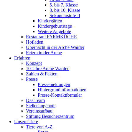
5. bis 7. Klasse
8. bis 10. Klasse
Sekundarstufe II
Kindergärten
Kindergeburtstage
Weitere Angebote
Restaurant FARMKÜCHE
Hofladen
Übernacht in der Arche Warder
Feiern in der Arche
Erfahren
Konzept
10 Jahre Arche Warder
Zahlen & Fakten
Presse
Pressemeldungen
Hintergrundinformationen
Presse-Kontaktformular
Das Team
Stellenangebote
Vereinsaufbau
Stiftung Besucherzentrum
Unsere Tiere
Tiere von A-Z