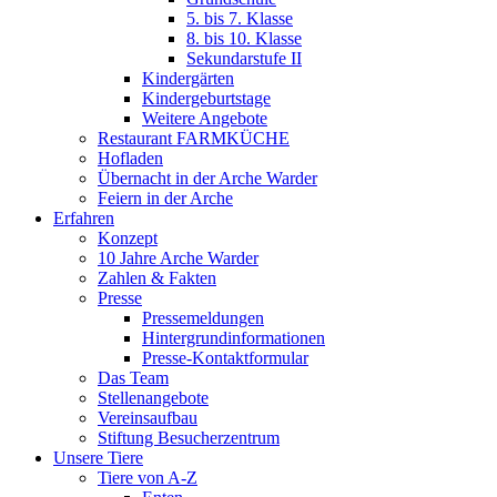
5. bis 7. Klasse
8. bis 10. Klasse
Sekundarstufe II
Kindergärten
Kindergeburtstage
Weitere Angebote
Restaurant FARMKÜCHE
Hofladen
Übernacht in der Arche Warder
Feiern in der Arche
Erfahren
Konzept
10 Jahre Arche Warder
Zahlen & Fakten
Presse
Pressemeldungen
Hintergrundinformationen
Presse-Kontaktformular
Das Team
Stellenangebote
Vereinsaufbau
Stiftung Besucherzentrum
Unsere Tiere
Tiere von A-Z