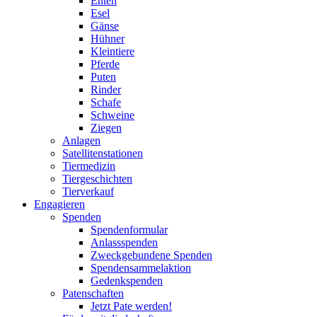
Enten
Esel
Gänse
Hühner
Kleintiere
Pferde
Puten
Rinder
Schafe
Schweine
Ziegen
Anlagen
Satellitenstationen
Tiermedizin
Tiergeschichten
Tierverkauf
Engagieren
Spenden
Spendenformular
Anlassspenden
Zweckgebundene Spenden
Spendensammelaktion
Gedenkspenden
Patenschaften
Jetzt Pate werden!