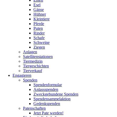
Enten
Esel
Gänse
Hühner
Kleintiere
Pferde
Puten
Rinder
Schafe
Schweine
Ziegen
Anlagen
Satellitenstationen
Tiermedizin
Tiergeschichten
Tierverkauf
Engagieren
Spenden
Spendenformular
Anlassspenden
Zweckgebundene Spenden
Spendensammelaktion
Gedenkspenden
Patenschaften
Jetzt Pate werden!