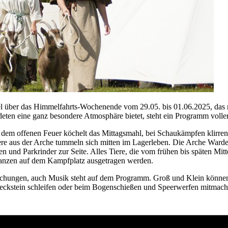
akel über das Himmelfahrts-Wochenende vom 29.05. bis 01.06.2025, das m
deten eine ganz besondere Atmosphäre bietet, steht ein Programm voll
 dem offenen Feuer köchelt das Mittagsmahl, bei Schaukämpfen klirre
e aus der Arche tummeln sich mitten im Lagerleben. Die Arche Warder,
en und Parkrinder zur Seite. Alles Tiere, die vom frühen bis späten Mit
Lanzen auf dem Kampfplatz ausgetragen werden.
schungen, auch Musik steht auf dem Programm. Groß und Klein können 
Speckstein schleifen oder beim Bogenschießen und Speerwerfen mitmach