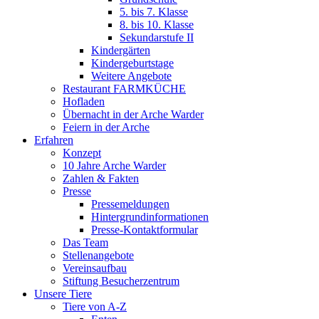
5. bis 7. Klasse
8. bis 10. Klasse
Sekundarstufe II
Kindergärten
Kindergeburtstage
Weitere Angebote
Restaurant FARMKÜCHE
Hofladen
Übernacht in der Arche Warder
Feiern in der Arche
Erfahren
Konzept
10 Jahre Arche Warder
Zahlen & Fakten
Presse
Pressemeldungen
Hintergrundinformationen
Presse-Kontaktformular
Das Team
Stellenangebote
Vereinsaufbau
Stiftung Besucherzentrum
Unsere Tiere
Tiere von A-Z