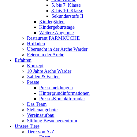
5. bis 7. Klasse
8. bis 10. Klasse
Sekundarstufe II
Kindergärten
Kindergeburtstage
Weitere Angebote
Restaurant FARMKÜCHE
Hofladen
Übernacht in der Arche Warder
Feiern in der Arche
Erfahren
Konzept
10 Jahre Arche Warder
Zahlen & Fakten
Presse
Pressemeldungen
Hintergrundinformationen
Presse-Kontaktformular
Das Team
Stellenangebote
Vereinsaufbau
Stiftung Besucherzentrum
Unsere Tiere
Tiere von A-Z