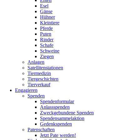
Enten
Esel
Gänse
Hühner
Kleintiere
Pferde
Puten
Rinder
Schafe
Schweine
Ziegen
Anlagen
Satellitenstationen
Tiermedizin
Tiergeschichten
Tierverkauf
Engagieren
Spenden
Spendenformular
Anlassspenden
Zweckgebundene Spenden
Spendensammelaktion
Gedenkspenden
Patenschaften
Jetzt Pate werden!