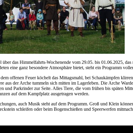
akel über das Himmelfahrts-Wochenende vom 29.05. bis 01.06.2025, das m
deten eine ganz besondere Atmosphäre bietet, steht ein Programm voll
 dem offenen Feuer köchelt das Mittagsmahl, bei Schaukämpfen klirre
e aus der Arche tummeln sich mitten im Lagerleben. Die Arche Warder,
en und Parkrinder zur Seite. Alles Tiere, die vom frühen bis späten Mit
Lanzen auf dem Kampfplatz ausgetragen werden.
schungen, auch Musik steht auf dem Programm. Groß und Klein können 
Speckstein schleifen oder beim Bogenschießen und Speerwerfen mitmach