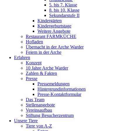
5. bis 7. Klasse
8. bis 10. Klasse
Sekundarstufe II
Kindergärten
Kindergeburtstage
Weitere Angebote
Restaurant FARMKÜCHE
Hofladen
Übernacht in der Arche Warder
Feiern in der Arche
Erfahren
Konzept
10 Jahre Arche Warder
Zahlen & Fakten
Presse
Pressemeldungen
Hintergrundinformationen
Presse-Kontaktformular
Das Team
Stellenangebote
Vereinsaufbau
Stiftung Besucherzentrum
Unsere Tiere
Tiere von A-Z