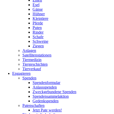
Enten
Esel
Gänse
Hühner
Kleintiere
Pferde
Puten
Rinder
Schafe
Schweine
Ziegen
Anlagen
Satellitenstationen
Tiermedizin
Tiergeschichten
Tierverkauf
Engagieren
Spenden
Spendenformular
Anlassspenden
Zweckgebundene Spenden
Spendensammelaktion
Gedenkspenden
Patenschaften
Jetzt Pate werden!