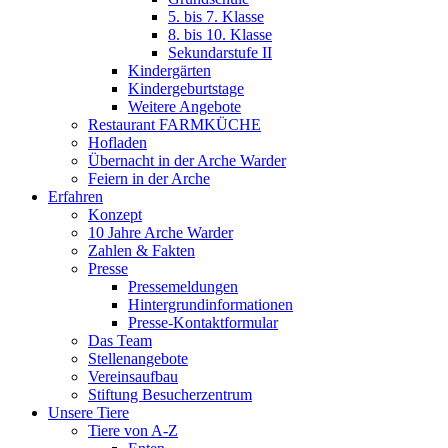
5. bis 7. Klasse
8. bis 10. Klasse
Sekundarstufe II
Kindergärten
Kindergeburtstage
Weitere Angebote
Restaurant FARMKÜCHE
Hofladen
Übernacht in der Arche Warder
Feiern in der Arche
Erfahren
Konzept
10 Jahre Arche Warder
Zahlen & Fakten
Presse
Pressemeldungen
Hintergrundinformationen
Presse-Kontaktformular
Das Team
Stellenangebote
Vereinsaufbau
Stiftung Besucherzentrum
Unsere Tiere
Tiere von A-Z