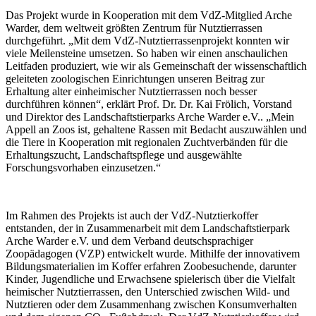
Das Projekt wurde in Kooperation mit dem VdZ-Mitglied Arche
Warder, dem weltweit größten Zentrum für Nutztierrassen
durchgeführt. „Mit dem VdZ-Nutztierrassenprojekt konnten wir
viele Meilensteine umsetzen. So haben wir einen anschaulichen
Leitfaden produziert, wie wir als Gemeinschaft der wissenschaftlich
geleiteten zoologischen Einrichtungen unseren Beitrag zur
Erhaltung alter einheimischer Nutztierrassen noch besser
durchführen können“, erklärt Prof. Dr. Dr. Kai Frölich, Vorstand
und Direktor des Landschaftstierparks Arche Warder e.V.. „Mein
Appell an Zoos ist, gehaltene Rassen mit Bedacht auszuwählen und
die Tiere in Kooperation mit regionalen Zuchtverbänden für die
Erhaltungszucht, Landschaftspflege und ausgewählte
Forschungsvorhaben einzusetzen.“
Im Rahmen des Projekts ist auch der VdZ-Nutztierkoffer
entstanden, der in Zusammenarbeit mit dem Landschaftstierpark
Arche Warder e.V. und dem Verband deutschsprachiger
Zoopädagogen (VZP) entwickelt wurde. Mithilfe der innovativem
Bildungsmaterialien im Koffer erfahren Zoobesuchende, darunter
Kinder, Jugendliche und Erwachsene spielerisch über die Vielfalt
heimischer Nutztierrassen, den Unterschied zwischen Wild- und
Nutztieren oder dem Zusammenhang zwischen Konsumverhalten