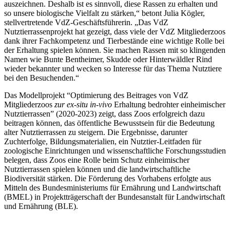
auszeichnen. Deshalb ist es sinnvoll, diese Rassen zu erhalten und
so unsere biologische Vielfalt zu stärken,“ betont Julia Kögler,
stellvertretende VdZ-Geschäftsführerin. „Das VdZ
Nutztierrassenprojekt hat gezeigt, dass viele der VdZ Mitgliederzoos
dank ihrer Fachkompetenz und Tierbestände eine wichtige Rolle bei
der Erhaltung spielen können. Sie machen Rassen mit so klingenden
Namen wie Bunte Bentheimer, Skudde oder Hinterwäldler Rind
wieder bekannter und wecken so Interesse für das Thema Nutztiere
bei den Besuchenden.“
Das Modellprojekt “Optimierung des Beitrages von VdZ
Mitgliederzoos
zur ex-situ in-vivo
Erhaltung bedrohter einheimischer
Nutztierrassen” (2020-2023) zeigt, dass Zoos erfolgreich dazu
beitragen können, das öffentliche Bewusstsein für die Bedeutung
alter Nutztierrassen zu steigern. Die Ergebnisse, darunter
Zuchterfolge, Bildungsmaterialien, ein Nutztier-Leitfaden für
zoologische Einrichtungen und wissenschaftliche Forschungsstudien
belegen, dass Zoos eine Rolle beim Schutz einheimischer
Nutztierrassen spielen können und die landwirtschaftliche
Biodiversität stärken. Die Förderung des Vorhabens erfolgte aus
Mitteln des Bundesministeriums für Ernährung und Landwirtschaft
(BMEL) in Projektträgerschaft der Bundesanstalt für Landwirtschaft
und Ernährung (BLE).