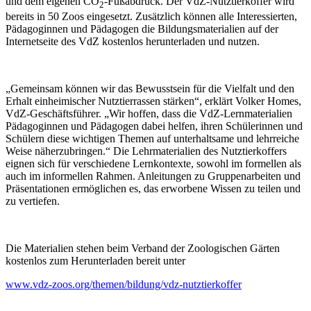
und dem eigenen CO
-Fußabdruck. Der VdZ-Nutztierkoffer wird
2
bereits in 50 Zoos eingesetzt. Zusätzlich können alle Interessierten,
Pädagoginnen und Pädagogen die Bildungsmaterialien auf der
Internetseite des VdZ kostenlos herunterladen und nutzen.
„Gemeinsam können wir das Bewusstsein für die Vielfalt und den
Erhalt einheimischer Nutztierrassen stärken“, erklärt Volker Homes,
VdZ-Geschäftsführer. „Wir hoffen, dass die VdZ-Lernmaterialien
Pädagoginnen und Pädagogen dabei helfen, ihren Schülerinnen und
Schülern diese wichtigen Themen auf unterhaltsame und lehrreiche
Weise näherzubringen.“ Die Lehrmaterialien des Nutztierkoffers
eignen sich für verschiedene Lernkontexte, sowohl im formellen als
auch im informellen Rahmen. Anleitungen zu Gruppenarbeiten und
Präsentationen ermöglichen es, das erworbene Wissen zu teilen und
zu vertiefen.
Die Materialien stehen beim Verband der Zoologischen Gärten
kostenlos zum Herunterladen bereit unter
www.vdz-zoos.org/themen/bildung/vdz-nutztierkoffer