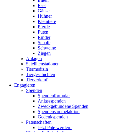
Enten
Esel
Gänse
Hühner
Kleintiere
Pferde
Puten
Rinder
Schafe
Schweine
Ziegen
Anlagen
Satellitenstationen
Tiermedizin
Tiergeschichten
Tierverkauf
Engagieren
Spenden
Spendenformular
Anlassspenden
Zweckgebundene Spenden
Spendensammelaktion
Gedenkspenden
Patenschaften
Jetzt Pate werden!