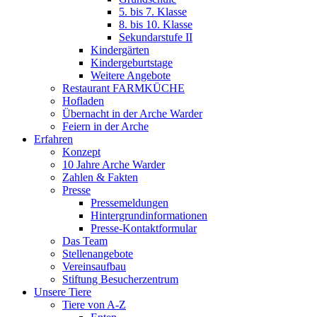
5. bis 7. Klasse
8. bis 10. Klasse
Sekundarstufe II
Kindergärten
Kindergeburtstage
Weitere Angebote
Restaurant FARMKÜCHE
Hofladen
Übernacht in der Arche Warder
Feiern in der Arche
Erfahren
Konzept
10 Jahre Arche Warder
Zahlen & Fakten
Presse
Pressemeldungen
Hintergrundinformationen
Presse-Kontaktformular
Das Team
Stellenangebote
Vereinsaufbau
Stiftung Besucherzentrum
Unsere Tiere
Tiere von A-Z