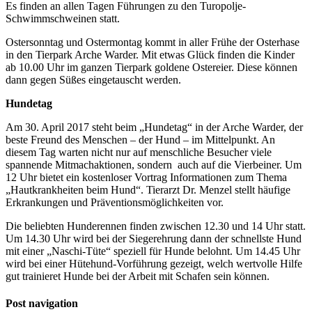
Es finden an allen Tagen Führungen zu den Turopolje-
Schwimmschweinen statt.
Ostersonntag und Ostermontag kommt in aller Frühe der Osterhase
in den Tierpark Arche Warder. Mit etwas Glück finden die Kinder
ab 10.00 Uhr im ganzen Tierpark goldene Ostereier. Diese können
dann gegen Süßes eingetauscht werden.
Hundetag
Am 30. April 2017 steht beim „Hundetag“ in der Arche Warder, der
beste Freund des Menschen – der Hund – im Mittelpunkt. An
diesem Tag warten nicht nur auf menschliche Besucher viele
spannende Mitmachaktionen, sondern auch auf die Vierbeiner. Um
12 Uhr bietet ein kostenloser Vortrag Informationen zum Thema
„Hautkrankheiten beim Hund“. Tierarzt Dr. Menzel stellt häufige
Erkrankungen und Präventionsmöglichkeiten vor.
Die beliebten Hunderennen finden zwischen 12.30 und 14 Uhr statt.
Um 14.30 Uhr wird bei der Siegerehrung dann der schnellste Hund
mit einer „Naschi-Tüte“ speziell für Hunde belohnt. Um 14.45 Uhr
wird bei einer Hütehund-Vorführung gezeigt, welch wertvolle Hilfe
gut trainieret Hunde bei der Arbeit mit Schafen sein können.
Post navigation