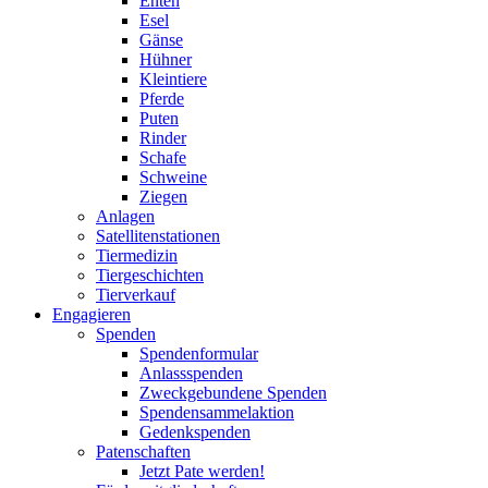
Enten
Esel
Gänse
Hühner
Kleintiere
Pferde
Puten
Rinder
Schafe
Schweine
Ziegen
Anlagen
Satellitenstationen
Tiermedizin
Tiergeschichten
Tierverkauf
Engagieren
Spenden
Spendenformular
Anlassspenden
Zweckgebundene Spenden
Spendensammelaktion
Gedenkspenden
Patenschaften
Jetzt Pate werden!