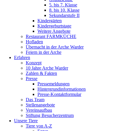
5. bis 7. Klasse
8. bis 10. Klasse
Sekundarstufe II
Kindergärten
Kindergeburtstage
Weitere Angebote
Restaurant FARMKÜCHE
Hofladen
Übernacht in der Arche Warder
Feiern in der Arche
Erfahren
Konzept
10 Jahre Arche Warder
Zahlen & Fakten
Presse
Pressemeldungen
Hintergrundinformationen
Presse-Kontaktformular
Das Team
Stellenangebote
Vereinsaufbau
Stiftung Besucherzentrum
Unsere Tiere
Tiere von A-Z