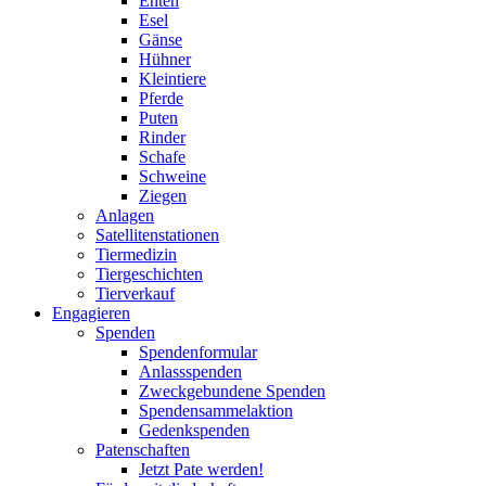
Enten
Esel
Gänse
Hühner
Kleintiere
Pferde
Puten
Rinder
Schafe
Schweine
Ziegen
Anlagen
Satellitenstationen
Tiermedizin
Tiergeschichten
Tierverkauf
Engagieren
Spenden
Spendenformular
Anlassspenden
Zweckgebundene Spenden
Spendensammelaktion
Gedenkspenden
Patenschaften
Jetzt Pate werden!