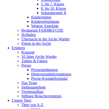
5. bis 7. Klasse
8. bis 10. Klasse
Sekundarstufe II
Kindergärten
Kindergeburtstage
Weitere Angebote
Restaurant FARMKÜCHE
Hofladen
Übernacht in der Arche Warder
Feiern in der Arche
Erfahren
Konzept
10 Jahre Arche Warder
Zahlen & Fakten
Presse
Pressemeldungen
Hintergrundinformationen
Presse-Kontaktformular
Das Team
Stellenangebote
Vereinsaufbau
Stiftung Besucherzentrum
Unsere Tiere
Tiere von A-Z