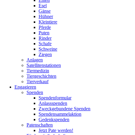
Enten
Esel
Gänse
Hühner
Kleintiere
Pferde
Puten
Rinder
Schafe
Schweine
Ziegen
Anlagen
Satellitenstationen
Tiermedizin
Tiergeschichten
Tierverkauf
Engagieren
Spenden
Spendenformular
Anlassspenden
Zweckgebundene Spenden
Spendensammelaktion
Gedenkspenden
Patenschaften
Jetzt Pate werden!