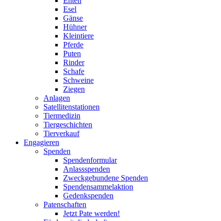
Enten
Esel
Gänse
Hühner
Kleintiere
Pferde
Puten
Rinder
Schafe
Schweine
Ziegen
Anlagen
Satellitenstationen
Tiermedizin
Tiergeschichten
Tierverkauf
Engagieren
Spenden
Spendenformular
Anlassspenden
Zweckgebundene Spenden
Spendensammelaktion
Gedenkspenden
Patenschaften
Jetzt Pate werden!