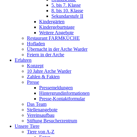
5. bis 7. Klasse
8. bis 10. Klasse
Sekundarstufe II
Kindergärten
Kindergeburtstage
Weitere Angebote
Restaurant FARMKÜCHE
Hofladen
Übernacht in der Arche Warder
Feiern in der Arche
Erfahren
Konzept
10 Jahre Arche Warder
Zahlen & Fakten
Presse
Pressemeldungen
Hintergrundinformationen
Presse-Kontaktformular
Das Team
Stellenangebote
Vereinsaufbau
Stiftung Besucherzentrum
Unsere Tiere
Tiere von A-Z