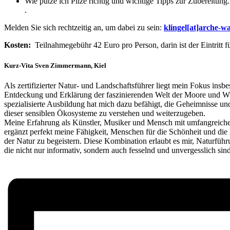
Wie putze ich Pilze richtig und wichtige Tipps zur Zubereitung.
.
Melden Sie sich rechtzeitig an, um dabei zu sein:
klingel[at]arche-w
Kosten:
Teilnahmegebühr 42 Euro pro Person, darin ist der Eintritt f
Kurz-Vita Sven Zimmermann, Kiel
Als zertifizierter Natur- und Landschaftsführer liegt mein Fokus insb
Entdeckung und Erklärung der faszinierenden Welt der Moore und Wä
spezialisierte Ausbildung hat mich dazu befähigt, die Geheimnisse u
dieser sensiblen Ökosysteme zu verstehen und weiterzugeben.
Meine Erfahrung als Künstler, Musiker und Mensch mit umfangreich
ergänzt perfekt meine Fähigkeit, Menschen für die Schönheit und die
der Natur zu begeistern. Diese Kombination erlaubt es mir, Naturführ
die nicht nur informativ, sondern auch fesselnd und unvergesslich sind