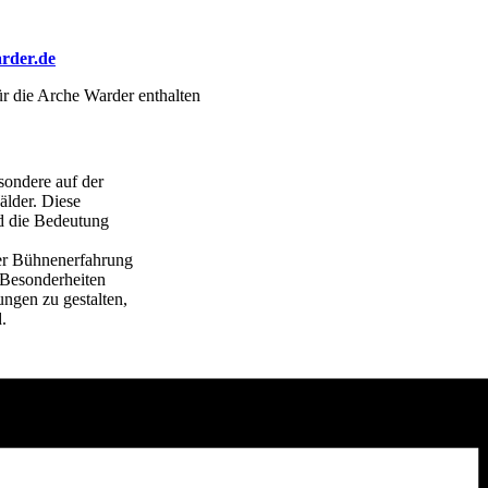
arder.de
ür die Arche Warder enthalten
esondere auf der
lder. Diese
nd die Bedeutung
er Bühnenerfahrung
 Besonderheiten
ungen zu gestalten,
.