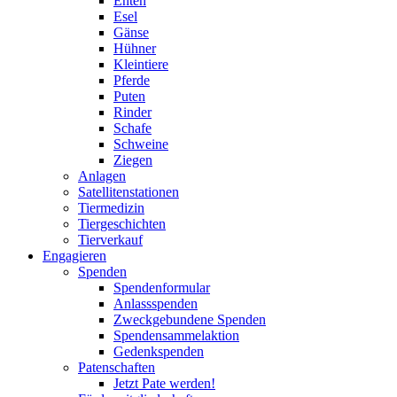
Enten
Esel
Gänse
Hühner
Kleintiere
Pferde
Puten
Rinder
Schafe
Schweine
Ziegen
Anlagen
Satellitenstationen
Tiermedizin
Tiergeschichten
Tierverkauf
Engagieren
Spenden
Spendenformular
Anlassspenden
Zweckgebundene Spenden
Spendensammelaktion
Gedenkspenden
Patenschaften
Jetzt Pate werden!