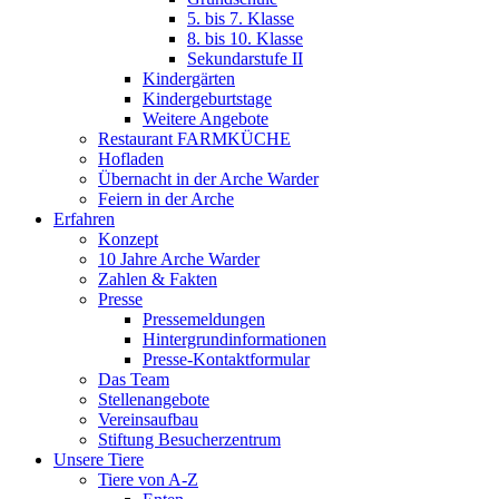
5. bis 7. Klasse
8. bis 10. Klasse
Sekundarstufe II
Kindergärten
Kindergeburtstage
Weitere Angebote
Restaurant FARMKÜCHE
Hofladen
Übernacht in der Arche Warder
Feiern in der Arche
Erfahren
Konzept
10 Jahre Arche Warder
Zahlen & Fakten
Presse
Pressemeldungen
Hintergrundinformationen
Presse-Kontaktformular
Das Team
Stellenangebote
Vereinsaufbau
Stiftung Besucherzentrum
Unsere Tiere
Tiere von A-Z