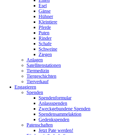
Enten
Esel
Gänse
Hühner
Kleintiere
Pferde
Puten
Rinder
Schafe
Schweine
Ziegen
Anlagen
Satellitenstationen
Tiermedizin
Tiergeschichten
Tierverkauf
Engagieren
Spenden
Spendenformular
Anlassspenden
Zweckgebundene Spenden
Spendensammelaktion
Gedenkspenden
Patenschaften
Jetzt Pate werden!