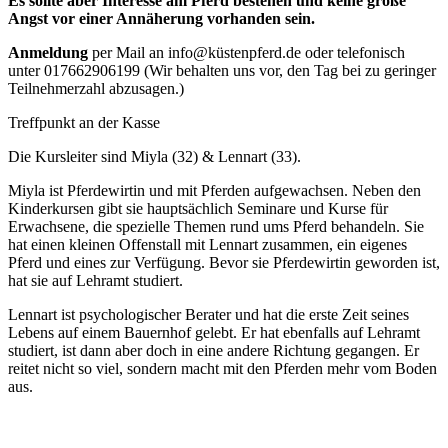
Es sollte aber Interesse am Pferd bestehen und keine große
Angst vor einer Annäherung vorhanden sein.
Anmeldung
per Mail an info@küstenpferd.de oder telefonisch
unter 017662906199 (Wir behalten uns vor, den Tag bei zu geringer
Teilnehmerzahl abzusagen.)
Treffpunkt an der Kasse
Die Kursleiter sind Miyla (32) & Lennart (33).
Miyla ist Pferdewirtin und mit Pferden aufgewachsen. Neben den
Kinderkursen gibt sie hauptsächlich Seminare und Kurse für
Erwachsene, die spezielle Themen rund ums Pferd behandeln. Sie
hat einen kleinen Offenstall mit Lennart zusammen, ein eigenes
Pferd und eines zur Verfügung. Bevor sie Pferdewirtin geworden ist,
hat sie auf Lehramt studiert.
Lennart ist psychologischer Berater und hat die erste Zeit seines
Lebens auf einem Bauernhof gelebt. Er hat ebenfalls auf Lehramt
studiert, ist dann aber doch in eine andere Richtung gegangen. Er
reitet nicht so viel, sondern macht mit den Pferden mehr vom Boden
aus.