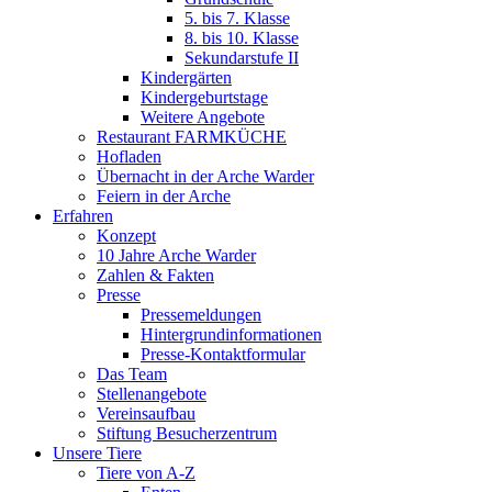
5. bis 7. Klasse
8. bis 10. Klasse
Sekundarstufe II
Kindergärten
Kindergeburtstage
Weitere Angebote
Restaurant FARMKÜCHE
Hofladen
Übernacht in der Arche Warder
Feiern in der Arche
Erfahren
Konzept
10 Jahre Arche Warder
Zahlen & Fakten
Presse
Pressemeldungen
Hintergrundinformationen
Presse-Kontaktformular
Das Team
Stellenangebote
Vereinsaufbau
Stiftung Besucherzentrum
Unsere Tiere
Tiere von A-Z