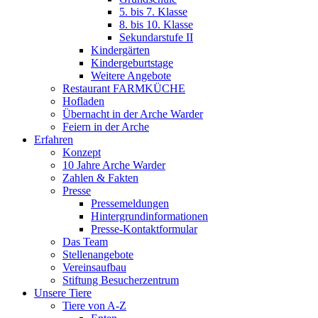
5. bis 7. Klasse
8. bis 10. Klasse
Sekundarstufe II
Kindergärten
Kindergeburtstage
Weitere Angebote
Restaurant FARMKÜCHE
Hofladen
Übernacht in der Arche Warder
Feiern in der Arche
Erfahren
Konzept
10 Jahre Arche Warder
Zahlen & Fakten
Presse
Pressemeldungen
Hintergrundinformationen
Presse-Kontaktformular
Das Team
Stellenangebote
Vereinsaufbau
Stiftung Besucherzentrum
Unsere Tiere
Tiere von A-Z