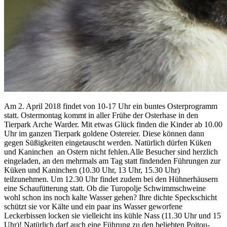
Am 2. April 2018 findet von 10-17 Uhr ein buntes Osterprogramm
statt. Ostermontag kommt in aller Frühe der Osterhase in den
Tierpark Arche Warder. Mit etwas Glück finden die Kinder ab 10.00
Uhr im ganzen Tierpark goldene Ostereier. Diese können dann
gegen Süßigkeiten eingetauscht werden. Natürlich dürfen Küken
und Kaninchen an Ostern nicht fehlen.
Alle Besucher sind herzlich
eingeladen, an den mehrmals am Tag statt findenden Führungen zur
Küken und Kaninchen (10.30 Uhr, 13 Uhr, 15.30 Uhr)
teilzunehmen. Um 12.30 Uhr findet zudem bei den Hühnerhäusern
eine Schaufütterung statt. Ob die Turopolje Schwimmschweine
wohl schon ins noch kalte Wasser gehen? Ihre dichte Speckschicht
schützt sie vor Kälte und ein paar ins Wasser geworfene
Leckerbissen locken sie vielleicht ins kühle Nass (11.30 Uhr und 15
Uhr)! Natürlich darf auch eine Führung zu den beliebten Poitou-