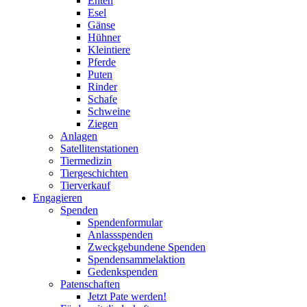
Enten
Esel
Gänse
Hühner
Kleintiere
Pferde
Puten
Rinder
Schafe
Schweine
Ziegen
Anlagen
Satellitenstationen
Tiermedizin
Tiergeschichten
Tierverkauf
Engagieren
Spenden
Spendenformular
Anlassspenden
Zweckgebundene Spenden
Spendensammelaktion
Gedenkspenden
Patenschaften
Jetzt Pate werden!