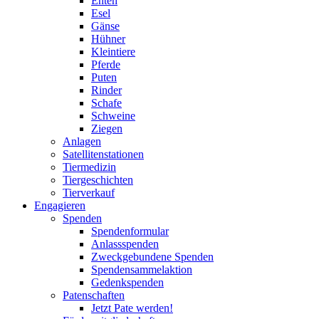
Enten
Esel
Gänse
Hühner
Kleintiere
Pferde
Puten
Rinder
Schafe
Schweine
Ziegen
Anlagen
Satellitenstationen
Tiermedizin
Tiergeschichten
Tierverkauf
Engagieren
Spenden
Spendenformular
Anlassspenden
Zweckgebundene Spenden
Spendensammelaktion
Gedenkspenden
Patenschaften
Jetzt Pate werden!