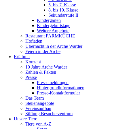
5. bis 7. Klasse
8. bis 10. Klasse
Sekundarstufe II
Kindergärten
Kindergeburtstage
Weitere Angebote
Restaurant FARMKÜCHE
Hofladen
Übernacht in der Arche Warder
Feiern in der Arche
Erfahren
Konzept
10 Jahre Arche Warder
Zahlen & Fakten
Presse
Pressemeldungen
Hintergrundinformationen
Presse-Kontaktformular
Das Team
Stellenangebote
Vereinsaufbau
Stiftung Besucherzentrum
Unsere Tiere
Tiere von A-Z