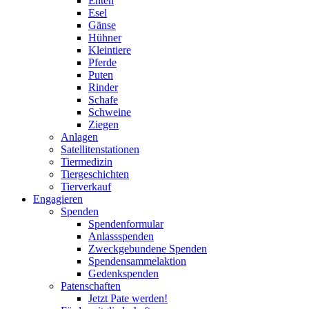
Enten
Esel
Gänse
Hühner
Kleintiere
Pferde
Puten
Rinder
Schafe
Schweine
Ziegen
Anlagen
Satellitenstationen
Tiermedizin
Tiergeschichten
Tierverkauf
Engagieren
Spenden
Spendenformular
Anlassspenden
Zweckgebundene Spenden
Spendensammelaktion
Gedenkspenden
Patenschaften
Jetzt Pate werden!