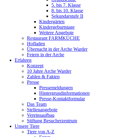
5. bis 7. Klasse
8. bis 10. Klasse
Sekundarstufe II
Kindergärten
Kindergeburtstage
Weitere Angebote
Restaurant FARMKÜCHE
Hofladen
Übernacht in der Arche Warder
Feiern in der Arche
Erfahren
Konzept
10 Jahre Arche Warder
Zahlen & Fakten
Presse
Pressemeldungen
Hintergrundinformationen
Presse-Kontaktformular
Das Team
Stellenangebote
Vereinsaufbau
Stiftung Besucherzentrum
Unsere Tiere
Tiere von A-Z