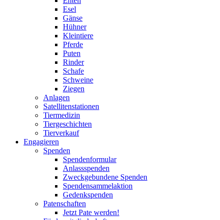
Enten
Esel
Gänse
Hühner
Kleintiere
Pferde
Puten
Rinder
Schafe
Schweine
Ziegen
Anlagen
Satellitenstationen
Tiermedizin
Tiergeschichten
Tierverkauf
Engagieren
Spenden
Spendenformular
Anlassspenden
Zweckgebundene Spenden
Spendensammelaktion
Gedenkspenden
Patenschaften
Jetzt Pate werden!