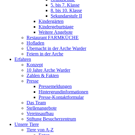
5. bis 7. Klasse
8. bis 10. Klasse
Sekundarstufe II
Kindergärten
Kindergeburtstage
Weitere Angebote
Restaurant FARMKÜCHE
Hofladen
Übernacht in der Arche Warder
Feiern in der Arche
Erfahren
Konzept
10 Jahre Arche Warder
Zahlen & Fakten
Presse
Pressemeldungen
Hintergrundinformationen
Presse-Kontaktformular
Das Team
Stellenangebote
Vereinsaufbau
Stiftung Besucherzentrum
Unsere Tiere
Tiere von A-Z