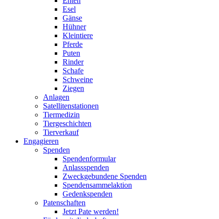
Enten
Esel
Gänse
Hühner
Kleintiere
Pferde
Puten
Rinder
Schafe
Schweine
Ziegen
Anlagen
Satellitenstationen
Tiermedizin
Tiergeschichten
Tierverkauf
Engagieren
Spenden
Spendenformular
Anlassspenden
Zweckgebundene Spenden
Spendensammelaktion
Gedenkspenden
Patenschaften
Jetzt Pate werden!