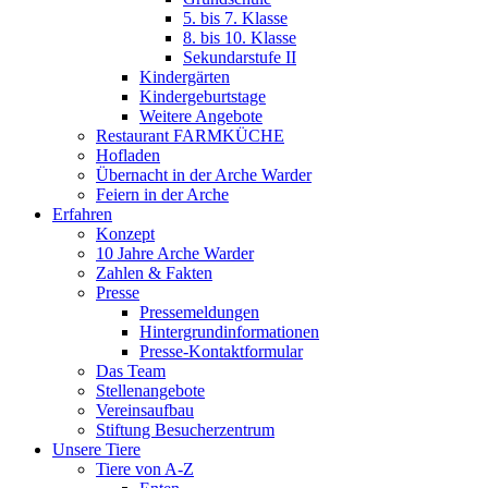
5. bis 7. Klasse
8. bis 10. Klasse
Sekundarstufe II
Kindergärten
Kindergeburtstage
Weitere Angebote
Restaurant FARMKÜCHE
Hofladen
Übernacht in der Arche Warder
Feiern in der Arche
Erfahren
Konzept
10 Jahre Arche Warder
Zahlen & Fakten
Presse
Pressemeldungen
Hintergrundinformationen
Presse-Kontaktformular
Das Team
Stellenangebote
Vereinsaufbau
Stiftung Besucherzentrum
Unsere Tiere
Tiere von A-Z