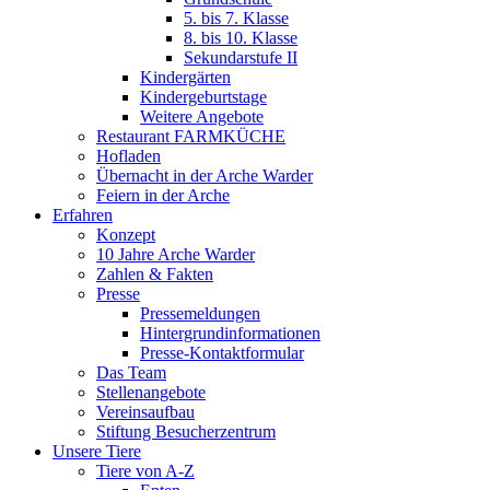
5. bis 7. Klasse
8. bis 10. Klasse
Sekundarstufe II
Kindergärten
Kindergeburtstage
Weitere Angebote
Restaurant FARMKÜCHE
Hofladen
Übernacht in der Arche Warder
Feiern in der Arche
Erfahren
Konzept
10 Jahre Arche Warder
Zahlen & Fakten
Presse
Pressemeldungen
Hintergrundinformationen
Presse-Kontaktformular
Das Team
Stellenangebote
Vereinsaufbau
Stiftung Besucherzentrum
Unsere Tiere
Tiere von A-Z