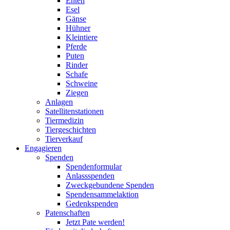
Enten
Esel
Gänse
Hühner
Kleintiere
Pferde
Puten
Rinder
Schafe
Schweine
Ziegen
Anlagen
Satellitenstationen
Tiermedizin
Tiergeschichten
Tierverkauf
Engagieren
Spenden
Spendenformular
Anlassspenden
Zweckgebundene Spenden
Spendensammelaktion
Gedenkspenden
Patenschaften
Jetzt Pate werden!