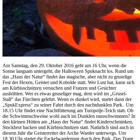
Am Samstag, den 29. Oktober 2016 geht um 16 Uhr, wenn die
Sonne langsam untergeht, die Halloween Spuknacht los. Rund um
das „Haus der Natur“ findet das magische, aber nicht zu gruselige
Fest der Hexen, Geister und Kobolde statt. Wer Lust hat, kann sich
am Kürbisschnitzen versuchen und Fratzen und Gesichter
aushöhlen. Wer es etwas gruseliger mag, dem wird im „Grusel-
Stall“ das Fürchten gelehrt.
Wenn es dunkel wird, startet dann der
„SpukExpress“ zu seiner Fahrt durch den nachtdunklen Park.
Um
18.15 Uhr findet eine Nachtfütterung am Turopolje-Teich statt. Ob
die Schwimmschweine wohl auch im Dunklen rausschwimmen? In
den kleinen Hütten am „Haus der Natur“ findet Kinderschminken,
Stockbrot backen und Kürbisschnitzen statt.
Natürlich sind auch in
diesem Jahr die Geisterreiter der Arche Warder unterwegs. Um
18.30 Uhr startet die Fackelwanderung durch den Park. Das Team