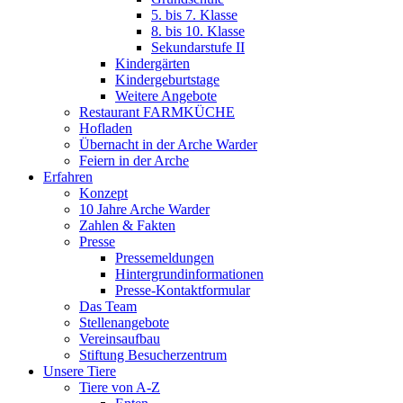
5. bis 7. Klasse
8. bis 10. Klasse
Sekundarstufe II
Kindergärten
Kindergeburtstage
Weitere Angebote
Restaurant FARMKÜCHE
Hofladen
Übernacht in der Arche Warder
Feiern in der Arche
Erfahren
Konzept
10 Jahre Arche Warder
Zahlen & Fakten
Presse
Pressemeldungen
Hintergrundinformationen
Presse-Kontaktformular
Das Team
Stellenangebote
Vereinsaufbau
Stiftung Besucherzentrum
Unsere Tiere
Tiere von A-Z