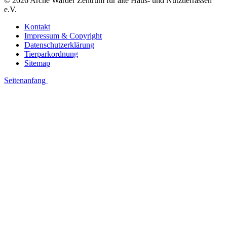
© 2026 Arche Warder Zentrum für alte Haus- und Nutztierrassen
e.V.
Kontakt
Impressum & Copyright
Datenschutzerklärung
Tierparkordnung
Sitemap
Seitenanfang