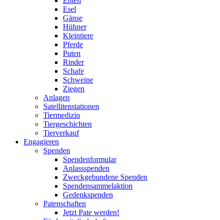
Enten
Esel
Gänse
Hühner
Kleintiere
Pferde
Puten
Rinder
Schafe
Schweine
Ziegen
Anlagen
Satellitenstationen
Tiermedizin
Tiergeschichten
Tierverkauf
Engagieren
Spenden
Spendenformular
Anlassspenden
Zweckgebundene Spenden
Spendensammelaktion
Gedenkspenden
Patenschaften
Jetzt Pate werden!