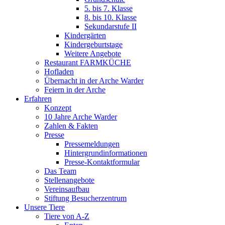
5. bis 7. Klasse
8. bis 10. Klasse
Sekundarstufe II
Kindergärten
Kindergeburtstage
Weitere Angebote
Restaurant FARMKÜCHE
Hofladen
Übernacht in der Arche Warder
Feiern in der Arche
Erfahren
Konzept
10 Jahre Arche Warder
Zahlen & Fakten
Presse
Pressemeldungen
Hintergrundinformationen
Presse-Kontaktformular
Das Team
Stellenangebote
Vereinsaufbau
Stiftung Besucherzentrum
Unsere Tiere
Tiere von A-Z