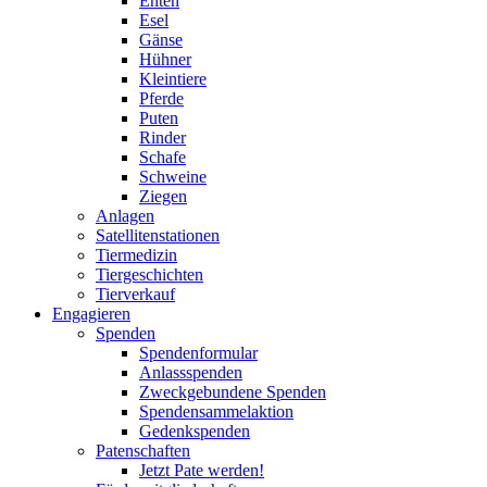
Enten
Esel
Gänse
Hühner
Kleintiere
Pferde
Puten
Rinder
Schafe
Schweine
Ziegen
Anlagen
Satellitenstationen
Tiermedizin
Tiergeschichten
Tierverkauf
Engagieren
Spenden
Spendenformular
Anlassspenden
Zweckgebundene Spenden
Spendensammelaktion
Gedenkspenden
Patenschaften
Jetzt Pate werden!