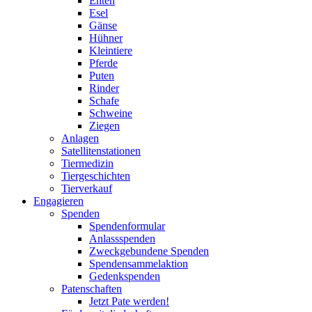
Enten
Esel
Gänse
Hühner
Kleintiere
Pferde
Puten
Rinder
Schafe
Schweine
Ziegen
Anlagen
Satellitenstationen
Tiermedizin
Tiergeschichten
Tierverkauf
Engagieren
Spenden
Spendenformular
Anlassspenden
Zweckgebundene Spenden
Spendensammelaktion
Gedenkspenden
Patenschaften
Jetzt Pate werden!