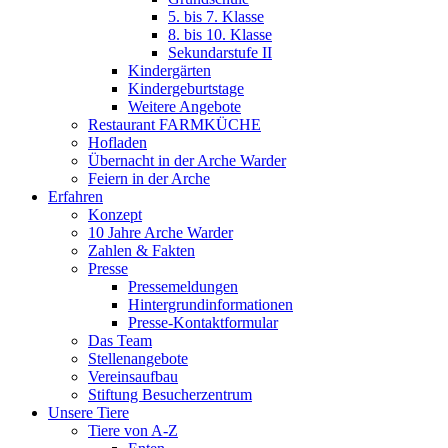
5. bis 7. Klasse
8. bis 10. Klasse
Sekundarstufe II
Kindergärten
Kindergeburtstage
Weitere Angebote
Restaurant FARMKÜCHE
Hofladen
Übernacht in der Arche Warder
Feiern in der Arche
Erfahren
Konzept
10 Jahre Arche Warder
Zahlen & Fakten
Presse
Pressemeldungen
Hintergrundinformationen
Presse-Kontaktformular
Das Team
Stellenangebote
Vereinsaufbau
Stiftung Besucherzentrum
Unsere Tiere
Tiere von A-Z