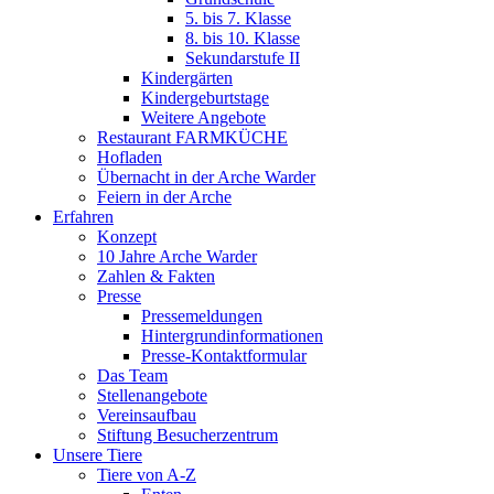
5. bis 7. Klasse
8. bis 10. Klasse
Sekundarstufe II
Kindergärten
Kindergeburtstage
Weitere Angebote
Restaurant FARMKÜCHE
Hofladen
Übernacht in der Arche Warder
Feiern in der Arche
Erfahren
Konzept
10 Jahre Arche Warder
Zahlen & Fakten
Presse
Pressemeldungen
Hintergrundinformationen
Presse-Kontaktformular
Das Team
Stellenangebote
Vereinsaufbau
Stiftung Besucherzentrum
Unsere Tiere
Tiere von A-Z