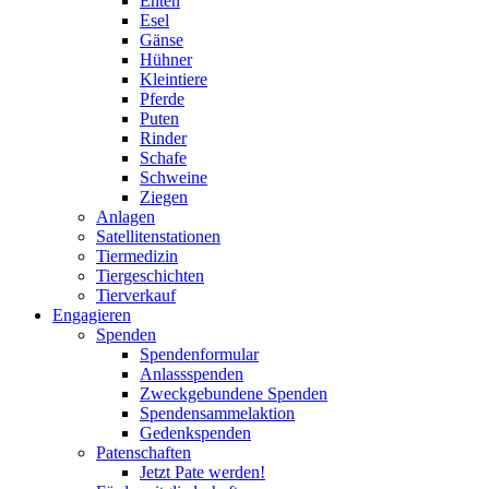
Enten
Esel
Gänse
Hühner
Kleintiere
Pferde
Puten
Rinder
Schafe
Schweine
Ziegen
Anlagen
Satellitenstationen
Tiermedizin
Tiergeschichten
Tierverkauf
Engagieren
Spenden
Spendenformular
Anlassspenden
Zweckgebundene Spenden
Spendensammelaktion
Gedenkspenden
Patenschaften
Jetzt Pate werden!