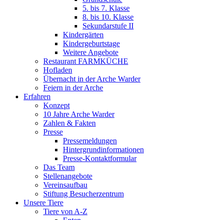
5. bis 7. Klasse
8. bis 10. Klasse
Sekundarstufe II
Kindergärten
Kindergeburtstage
Weitere Angebote
Restaurant FARMKÜCHE
Hofladen
Übernacht in der Arche Warder
Feiern in der Arche
Erfahren
Konzept
10 Jahre Arche Warder
Zahlen & Fakten
Presse
Pressemeldungen
Hintergrundinformationen
Presse-Kontaktformular
Das Team
Stellenangebote
Vereinsaufbau
Stiftung Besucherzentrum
Unsere Tiere
Tiere von A-Z