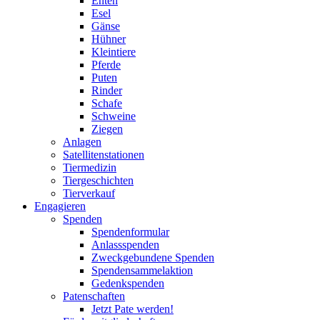
Enten
Esel
Gänse
Hühner
Kleintiere
Pferde
Puten
Rinder
Schafe
Schweine
Ziegen
Anlagen
Satellitenstationen
Tiermedizin
Tiergeschichten
Tierverkauf
Engagieren
Spenden
Spendenformular
Anlassspenden
Zweckgebundene Spenden
Spendensammelaktion
Gedenkspenden
Patenschaften
Jetzt Pate werden!