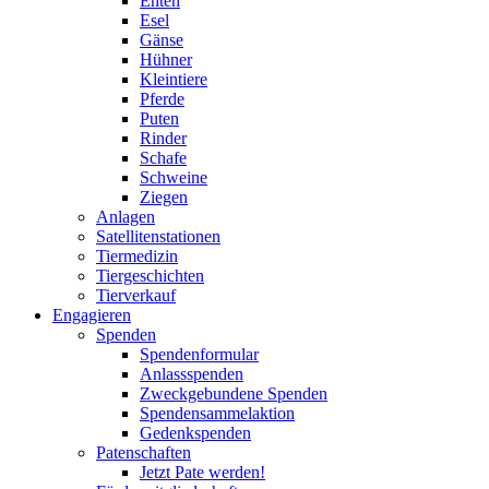
Enten
Esel
Gänse
Hühner
Kleintiere
Pferde
Puten
Rinder
Schafe
Schweine
Ziegen
Anlagen
Satellitenstationen
Tiermedizin
Tiergeschichten
Tierverkauf
Engagieren
Spenden
Spendenformular
Anlassspenden
Zweckgebundene Spenden
Spendensammelaktion
Gedenkspenden
Patenschaften
Jetzt Pate werden!