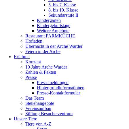
5. bis 7. Klasse
8. bis 10. Klasse
Sekundarstufe II
Kindergärten
Kindergeburtstage
Weitere Angebote
Restaurant FARMKÜCHE
Hofladen
Übernacht in der Arche Warder
Feiern in der Arche
Erfahren
Konzept
10 Jahre Arche Warder
Zahlen & Fakten
Presse
Pressemeldungen
Hintergrundinformationen
Presse-Kontaktformular
Das Team
Stellenangebote
Vereinsaufbau
Stiftung Besucherzentrum
Unsere Tiere
Tiere von A-Z