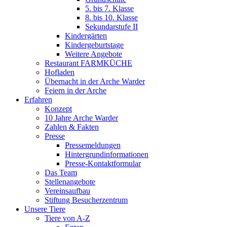
5. bis 7. Klasse
8. bis 10. Klasse
Sekundarstufe II
Kindergärten
Kindergeburtstage
Weitere Angebote
Restaurant FARMKÜCHE
Hofladen
Übernacht in der Arche Warder
Feiern in der Arche
Erfahren
Konzept
10 Jahre Arche Warder
Zahlen & Fakten
Presse
Pressemeldungen
Hintergrundinformationen
Presse-Kontaktformular
Das Team
Stellenangebote
Vereinsaufbau
Stiftung Besucherzentrum
Unsere Tiere
Tiere von A-Z