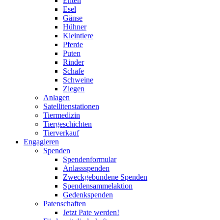
Enten
Esel
Gänse
Hühner
Kleintiere
Pferde
Puten
Rinder
Schafe
Schweine
Ziegen
Anlagen
Satellitenstationen
Tiermedizin
Tiergeschichten
Tierverkauf
Engagieren
Spenden
Spendenformular
Anlassspenden
Zweckgebundene Spenden
Spendensammelaktion
Gedenkspenden
Patenschaften
Jetzt Pate werden!