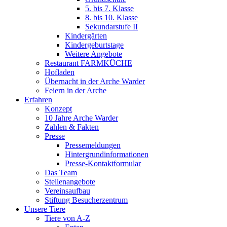
5. bis 7. Klasse
8. bis 10. Klasse
Sekundarstufe II
Kindergärten
Kindergeburtstage
Weitere Angebote
Restaurant FARMKÜCHE
Hofladen
Übernacht in der Arche Warder
Feiern in der Arche
Erfahren
Konzept
10 Jahre Arche Warder
Zahlen & Fakten
Presse
Pressemeldungen
Hintergrundinformationen
Presse-Kontaktformular
Das Team
Stellenangebote
Vereinsaufbau
Stiftung Besucherzentrum
Unsere Tiere
Tiere von A-Z