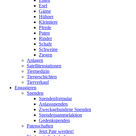
Enten
Esel
Gänse
Hühner
Kleintiere
Pferde
Puten
Rinder
Schafe
Schweine
Ziegen
Anlagen
Satellitenstationen
Tiermedizin
Tiergeschichten
Tierverkauf
Engagieren
Spenden
Spendenformular
Anlassspenden
Zweckgebundene Spenden
Spendensammelaktion
Gedenkspenden
Patenschaften
Jetzt Pate werden!