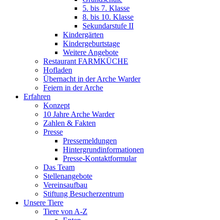
5. bis 7. Klasse
8. bis 10. Klasse
Sekundarstufe II
Kindergärten
Kindergeburtstage
Weitere Angebote
Restaurant FARMKÜCHE
Hofladen
Übernacht in der Arche Warder
Feiern in der Arche
Erfahren
Konzept
10 Jahre Arche Warder
Zahlen & Fakten
Presse
Pressemeldungen
Hintergrundinformationen
Presse-Kontaktformular
Das Team
Stellenangebote
Vereinsaufbau
Stiftung Besucherzentrum
Unsere Tiere
Tiere von A-Z