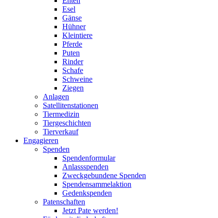
Enten
Esel
Gänse
Hühner
Kleintiere
Pferde
Puten
Rinder
Schafe
Schweine
Ziegen
Anlagen
Satellitenstationen
Tiermedizin
Tiergeschichten
Tierverkauf
Engagieren
Spenden
Spendenformular
Anlassspenden
Zweckgebundene Spenden
Spendensammelaktion
Gedenkspenden
Patenschaften
Jetzt Pate werden!