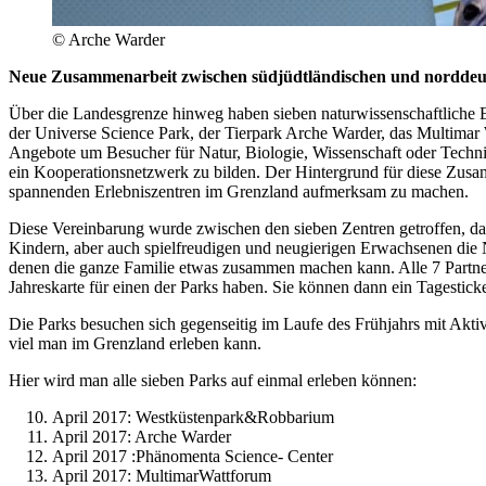
© Arche Warder
Neue Zusammenarbeit zwischen südjüdtländischen und norddeut
Über die Landesgrenze hinweg haben sieben naturwissenschaftliche E
der Universe Science Park, der Tierpark Arche Warder, das Multima
Angebote um Besucher für Natur, Biologie, Wissenschaft oder Techni
ein Kooperationsnetzwerk zu bilden. Der Hintergrund für diese Zusam
spannenden Erlebniszentren im Grenzland aufmerksam zu machen.
Diese Vereinbarung wurde zwischen den sieben Zentren getroffen, da 
Kindern, aber auch spielfreudigen und neugierigen Erwachsenen die N
denen die ganze Familie etwas zusammen machen kann. Alle 7 Partner f
Jahreskarte für einen der Parks haben. Sie können dann ein Tagesticke
Die Parks besuchen sich gegenseitig im Laufe des Frühjahrs mit Aktiv
viel man im Grenzland erleben kann.
Hier wird man alle sieben Parks auf einmal erleben können:
April 2017: Westküstenpark&Robbarium
April 2017: Arche Warder
April 2017 :Phänomenta Science- Center
April 2017: MultimarWattforum