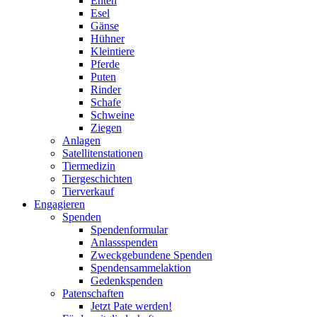
Enten
Esel
Gänse
Hühner
Kleintiere
Pferde
Puten
Rinder
Schafe
Schweine
Ziegen
Anlagen
Satellitenstationen
Tiermedizin
Tiergeschichten
Tierverkauf
Engagieren
Spenden
Spendenformular
Anlassspenden
Zweckgebundene Spenden
Spendensammelaktion
Gedenkspenden
Patenschaften
Jetzt Pate werden!