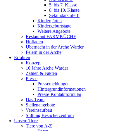
5. bis 7. Klasse
8. bis 10. Klasse
Sekundarstufe II
Kindergärten
Kindergeburtstage
Weitere Angebote
Restaurant FARMKÜCHE
Hofladen
Übernacht in der Arche Warder
Feiern in der Arche
Erfahren
Konzept
10 Jahre Arche Warder
Zahlen & Fakten
Presse
Pressemeldungen
Hintergrundinformationen
Presse-Kontaktformular
Das Team
Stellenangebote
Vereinsaufbau
Stiftung Besucherzentrum
Unsere Tiere
Tiere von A-Z