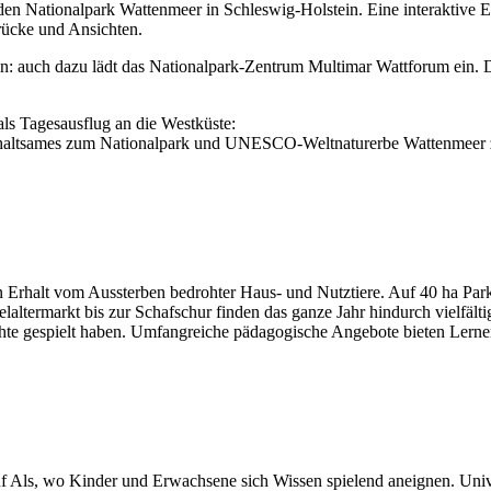
den Nationalpark Wattenmeer in Schleswig-Holstein. Eine interaktive E
drücke und Ansichten.
n: auch dazu lädt das Nationalpark-Zentrum Multimar Wattforum ein. D
ls Tagesausflug an die Westküste:
erhaltsames zum Nationalpark und UNESCO-Weltnaturerbe Wattenmeer z
en Erhalt vom Aussterben bedrohter Haus- und Nutztiere. Auf 40 ha Park
laltermarkt bis zur Schafschur finden das ganze Jahr hindurch vielfältig
chte gespielt haben. Umfangreiche pädagogische Angebote bieten Lernerl
auf Als, wo Kinder und Erwachsene sich Wissen spielend aneignen. Univ