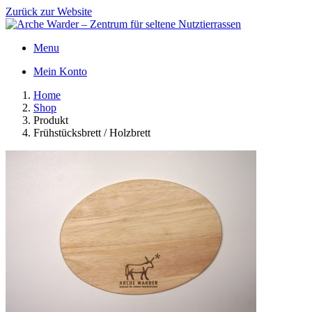
Zurück zur Website
Menu
Mein Konto
Home
Shop
Produkt
Frühstücksbrett / Holzbrett