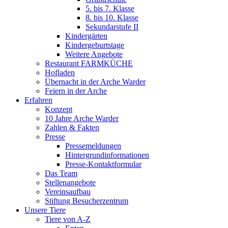
5. bis 7. Klasse
8. bis 10. Klasse
Sekundarstufe II
Kindergärten
Kindergeburtstage
Weitere Angebote
Restaurant FARMKÜCHE
Hofladen
Übernacht in der Arche Warder
Feiern in der Arche
Erfahren
Konzept
10 Jahre Arche Warder
Zahlen & Fakten
Presse
Pressemeldungen
Hintergrundinformationen
Presse-Kontaktformular
Das Team
Stellenangebote
Vereinsaufbau
Stiftung Besucherzentrum
Unsere Tiere
Tiere von A-Z