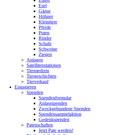
Enten
Esel
Gänse
Hühner
Kleintiere
Pferde
Puten
Rinder
Schafe
Schweine
Ziegen
Anlagen
Satellitenstationen
Tiermedizin
Tiergeschichten
Tierverkauf
Engagieren
Spenden
Spendenformular
Anlassspenden
Zweckgebundene Spenden
Spendensammelaktion
Gedenkspenden
Patenschaften
Jetzt Pate werden!